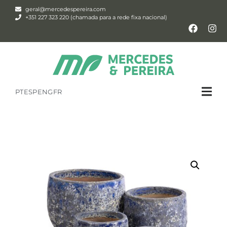
geral@mercedespereira.com
+351 227 323 220 (chamada para a rede fixa nacional)
PT
ESP
ENG
FR