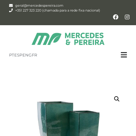
geral@mercedespereira.com
+351 227 323 220 (chamada para a rede fixa nacional)
PT
ESP
ENG
FR