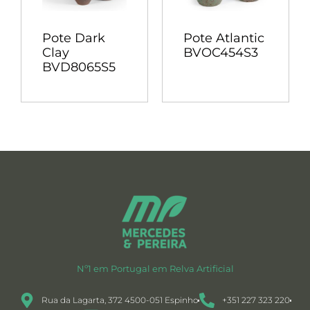
Pote Dark
Pote Atlantic
Clay
BVOC454S3
BVD8065S5
Nº1 em Portugal em Relva Artificial
Rua da Lagarta, 372 4500-051 Espinho
+351 227 323 220