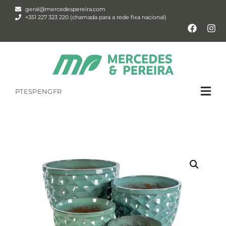
geral@mercedespereira.com
+351 227 323 220 (chamada para a rede fixa nacional)
PT
ESP
ENG
FR