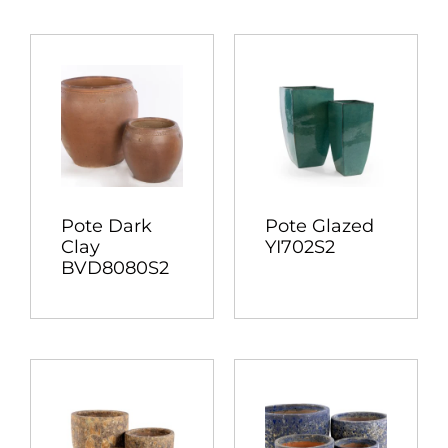
Pote Dark
Pote Glazed
Clay
YI702S2
BVD8080S2