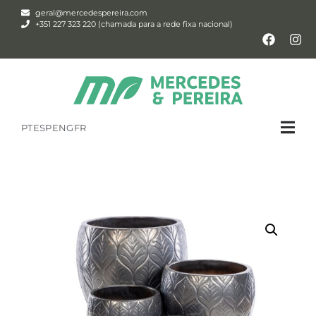
geral@mercedespereira.com
+351 227 323 220 (chamada para a rede fixa nacional)
PT
ESP
ENG
FR