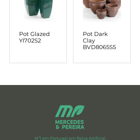
Pot Glazed
Pot Dark
YI702S2
Clay
BVD8065S5
Nº1 em Portugal em Relva Artificial