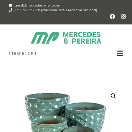
geral@mercedespereira.com
+351 227 323 220 (chamada para a rede fixa nacional)
PT
ESP
ENG
FR