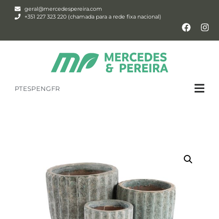
geral@mercedespereira.com
+351 227 323 220 (chamada para a rede fixa nacional)
PT
ESP
ENG
FR