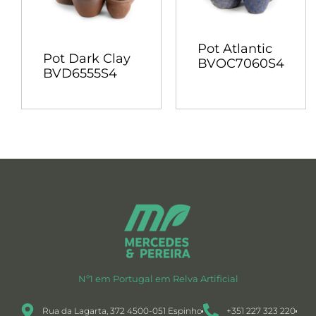
Pot Atlantic
Pot Dark Clay
BVOC7060S4
BVD6555S4
Nº1 em Portugal em Relva Artificial
Rua da Lagarta, 372 4500-051 Espinho
+351 227 323 220