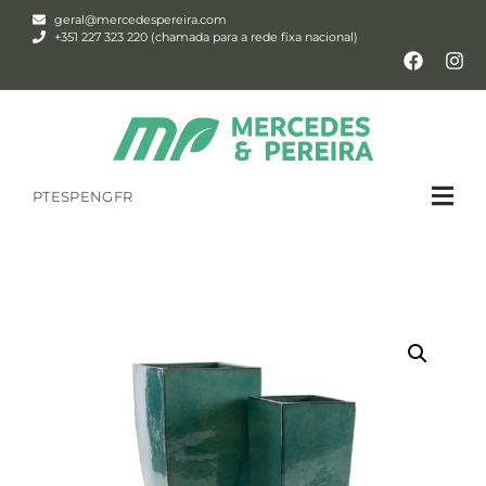
geral@mercedespereira.com
+351 227 323 220 (chamada para a rede fixa nacional)
PT
ESP
ENG
FR