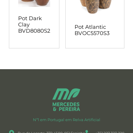
Pot Dark
Clay
Pot Atlantic
BVD8080S2
BVOC5570S3
Nº1 em Portugal em Relva Artificial