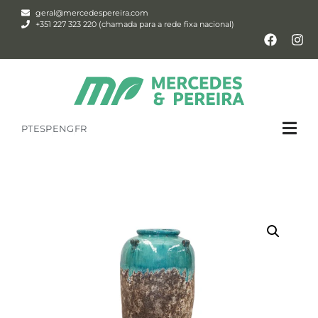
geral@mercedespereira.com
+351 227 323 220 (chamada para a rede fixa nacional)
PT
ESP
ENG
FR