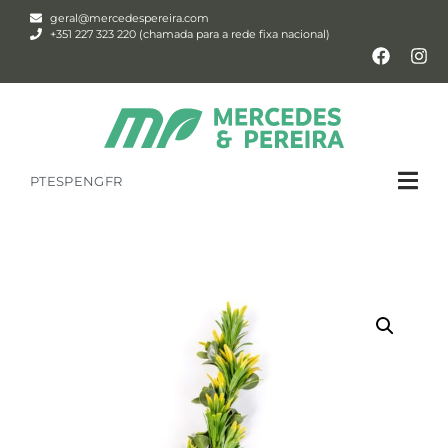
geral@mercedespereira.com
+351 227 323 220 (chamada para a rede fixa nacional)
PT
ESP
ENG
FR