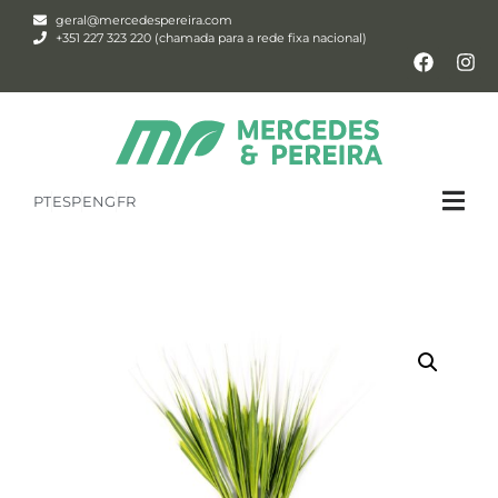
geral@mercedespereira.com
+351 227 323 220 (chamada para a rede fixa nacional)
PT
ESP
ENG
FR