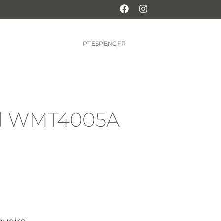
PT
ESP
ENG
FR
ial WMT4005A