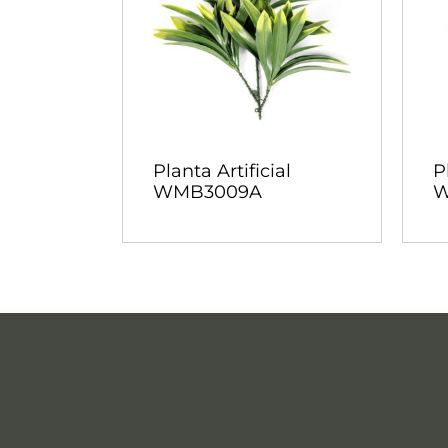
Planta Artificial
P
WMB3009A
W