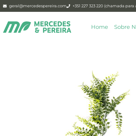
geral@mercedespereira.com
+351 227 323 220 (chamada para a
Home
Sobre N