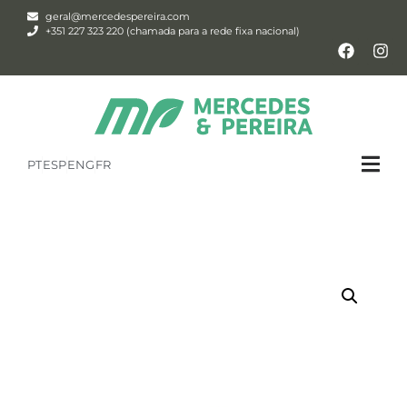
geral@mercedespereira.com
+351 227 323 220 (chamada para a rede fixa nacional)
PT
ESP
ENG
FR