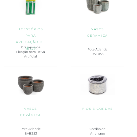
ACESSÓRIOS
VASOS
PARA
CERÂMICA
APLICAÇÃO DE
Grampos de
RELVA
Pote Atlantic
Fixação para Relva
BVB1S3
Artificial
VASOS
FIOS E CORDAS
CERÂMICA
Pote Atlantic
Cordão de
BVB2S3
Arranque