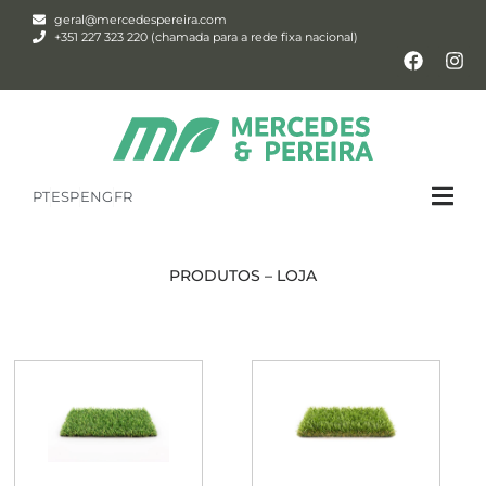
geral@mercedespereira.com
+351 227 323 220 (chamada para a rede fixa nacional)
PT
ESP
ENG
FR
PRODUTOS – LOJA