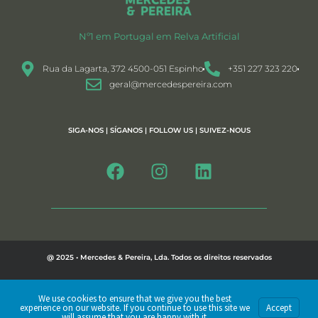
Nº1 em Portugal em Relva Artificial
Rua da Lagarta, 372 4500-051 Espinho
+351 227 323 220
geral@mercedespereira.com
SIGA-NOS | SÍGANOS | FOLLOW US | SUIVEZ-NOUS
@ 2025 • Mercedes & Pereira, Lda. Todos os direitos reservados
Política de Privacidade
We use cookies to ensure that we give you the best
experience on our website. If you continue to use this site we
Accept
By PMD - Creative Design Studio
will assume that you are happy with it.