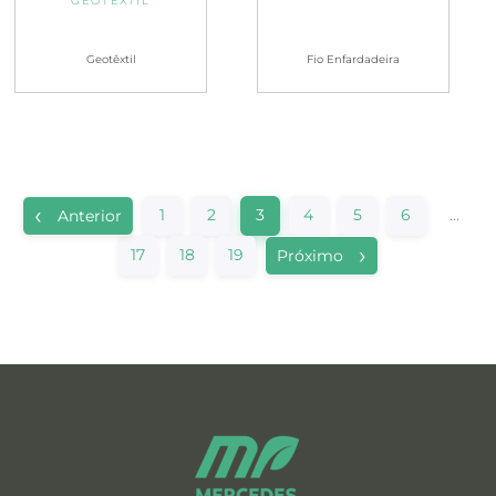
GEOTÊXTIL
Geotêxtil
Fio Enfardadeira
1
2
3
4
5
6
…
Anterior
17
18
19
Próximo