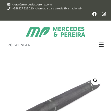
geral@mercedespereira.com
+351 227 323 220 (chamada para a rede fixa nacional)
PT
ESP
ENG
FR