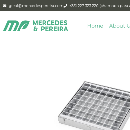
geral@mercedespereira.com
+351 227 323 220 (chamada para a
Home
About 