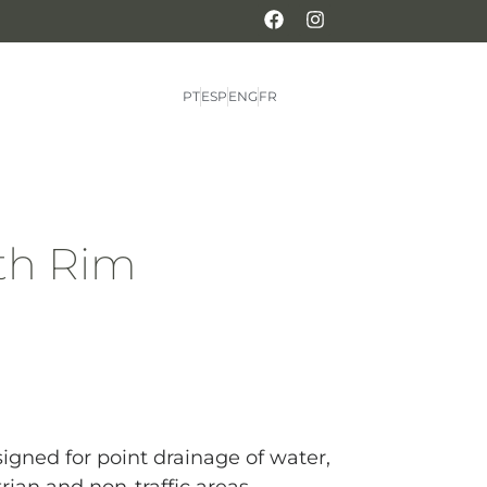
PT
ESP
ENG
FR
th Rim
igned for point drainage of water,