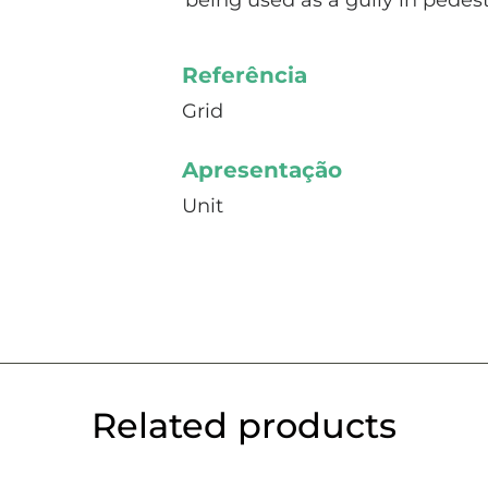
being used as a gully in pedest
Referência
Grid
Apresentação
Unit
Related products