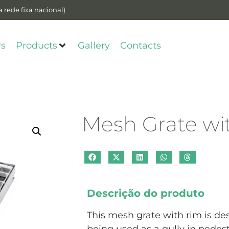
 rede fixa nacional)
Us
Products
Gallery
Contacts
Mesh Grate wi
Descrição do produto
This mesh grate with rim is des