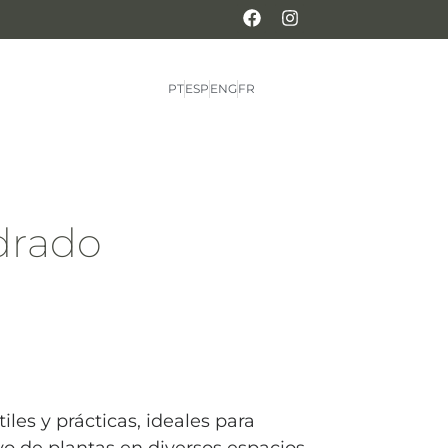
PT
ESP
ENG
FR
drado
iles y prácticas, ideales para