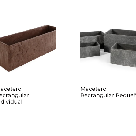
acetero
Macetero
ectangular
Rectangular Peque
ndividual