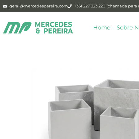
geral@mercedespereira.com
+351 227 323 220 (chamada para a
Home
Sobre N