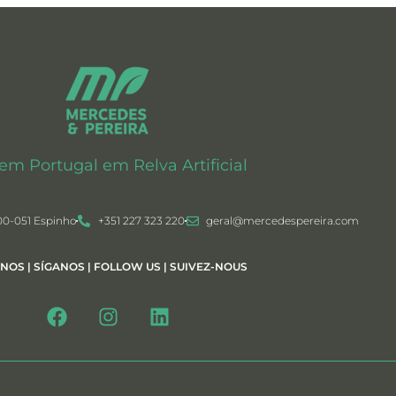
 em Portugal em Relva Artificial
00-051 Espinho
+351 227 323 220
geral@mercedespereira.com
-NOS | SÍGANOS | FOLLOW US | SUIVEZ-NOUS