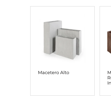
Macetero Alto
M
R
I