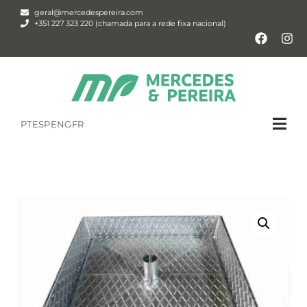
geral@mercedespereira.com
+351 227 323 220 (chamada para a rede fixa nacional)
PT
ESP
ENG
FR