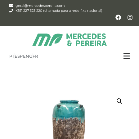
geral@mercedespereira.com
+351 227 323 220 (chamada para a rede fixa nacional)
PT
ESP
ENG
FR