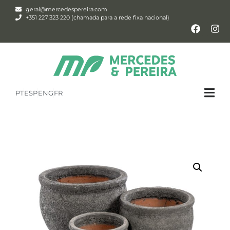
geral@mercedespereira.com
+351 227 323 220 (chamada para a rede fixa nacional)
PT
ESP
ENG
FR