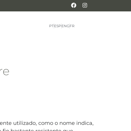
PT
ESP
ENG
FR
re
mente utilizado, como o nome indica,