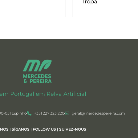
Tropa
 em Portugal em Relva Artificial
00-051 Espinho
+351 227 323 220
geral@mercedespereira.com
-NOS | SÍGANOS | FOLLOW US | SUIVEZ-NOUS