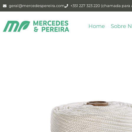
geral@mercedespereira.com
+351 227 323 220 (chamada para a
Home
Sobre N