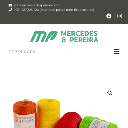
geral@mercedespereira.com
+351 227 323 220 (chamada para a rede fixa nacional)
PT
ESP
ENG
FR