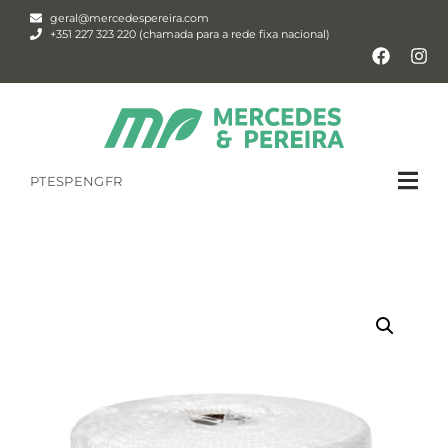
geral@mercedespereira.com
+351 227 323 220 (chamada para a rede fixa nacional)
PT
ESP
ENG
FR