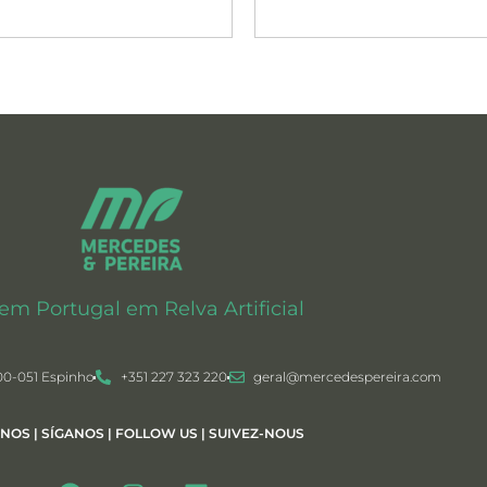
 em Portugal em Relva Artificial
00-051 Espinho
+351 227 323 220
geral@mercedespereira.com
-NOS | SÍGANOS | FOLLOW US | SUIVEZ-NOUS