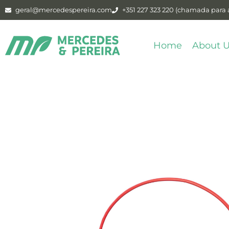
geral@mercedespereira.com
+351 227 323 220 (chamada para a
Home
About 