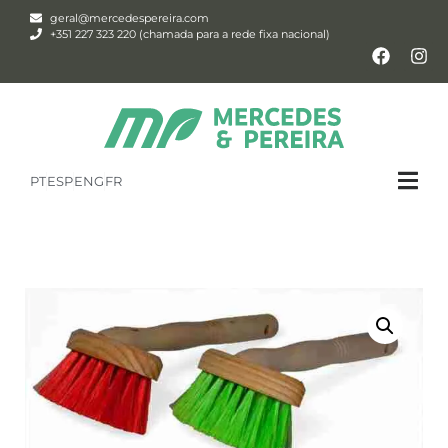
geral@mercedespereira.com
+351 227 323 220 (chamada para a rede fixa nacional)
PT
ESP
ENG
FR