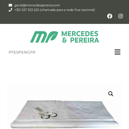
geral@mercedespereira.com
+351 227 323 220 (chamada para a rede fixa nacional)
PT
ESP
ENG
FR