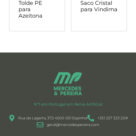
Tolde PE
Saco Cristal
para
para Vindima
Azeitona
Nº1 em Portugal em Relva Artificial
Rua da Lagarta, 372 4500-051 Espinho
+351 227 323 220
geral@mercedespereira.com