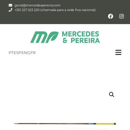
geral@mercedespereira.com
+351 227 323 220 (chamada para a rede fixa nacional)
PT
ESP
ENG
FR