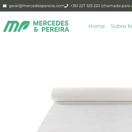
geral@mercedespereira.com
+351 227 323 220 (chamada para a
Home
Sobre N