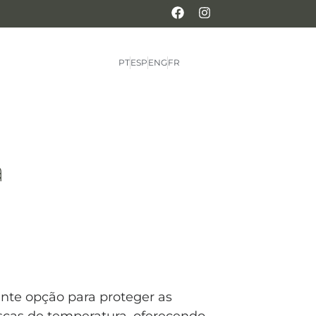
PT
ESP
ENG
FR
a
nte opção para proteger as