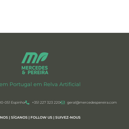
 em Portugal em Relva Artificial
00-051 Espinho
+351 227 323 220
geral@mercedespereira.com
-NOS | SÍGANOS | FOLLOW US | SUIVEZ-NOUS