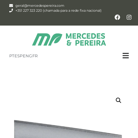
geral@mercedespereira.com
+351 227 323 220 (chamada para a rede fixa nacional)
PT
ESP
ENG
FR