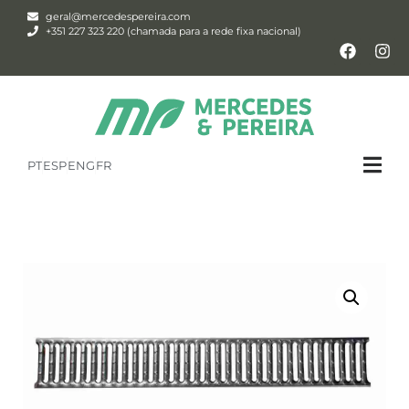
geral@mercedespereira.com
+351 227 323 220 (chamada para a rede fixa nacional)
PT
ESP
ENG
FR