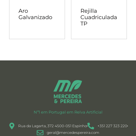
Aro
Rejilla
Galvanizado
Cuadriculada
TP
Nº1 em Portugal em Relva Artificial
Rua da Lagarta, 372 4500-051 Espinho
+351 227 323 220
geral@mercedespereira.com