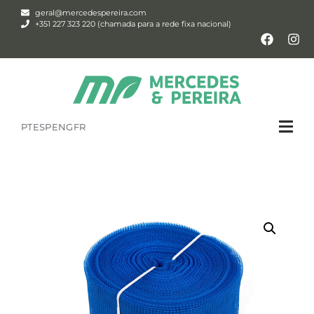
geral@mercedespereira.com
+351 227 323 220 (chamada para a rede fixa nacional)
PT
ESP
ENG
FR