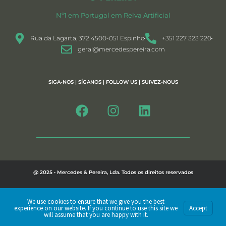
Nº1 em Portugal em Relva Artificial
Rua da Lagarta, 372 4500-051 Espinho
+351 227 323 220
geral@mercedespereira.com
SIGA-NOS | SÍGANOS | FOLLOW US | SUIVEZ-NOUS
@ 2025 • Mercedes & Pereira, Lda. Todos os direitos reservados
Política de Privacidade
We use cookies to ensure that we give you the best
experience on our website. If you continue to use this site we
Accept
By PMD - Creative Design Studio
will assume that you are happy with it.