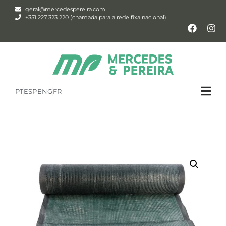
geral@mercedespereira.com
+351 227 323 220 (chamada para a rede fixa nacional)
PT
ESP
ENG
FR