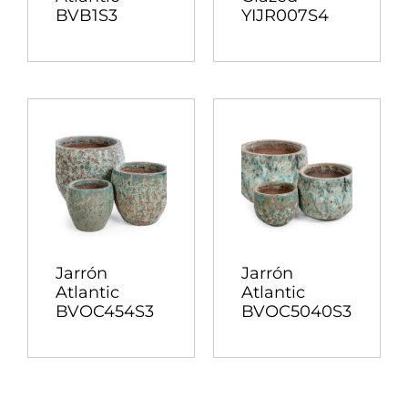
BVB1S3
YIJR007S4
Jarrón
Jarrón
Atlantic
Atlantic
BVOC454S3
BVOC5040S3