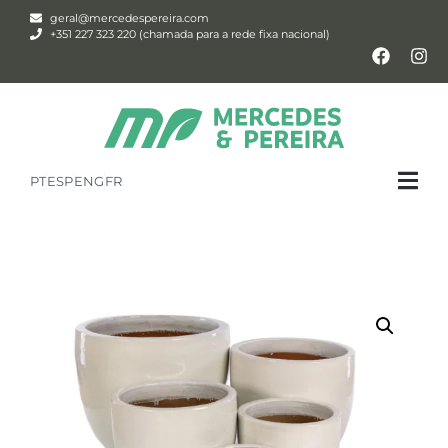
geral@mercedespereira.com
+351 227 323 220 (chamada para a rede fixa nacional)
PT
ESP
ENG
FR