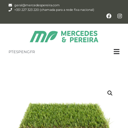
geral@mercedespereira.com
+351 227 323 220 (chamada para a rede fixa nacional)
PT
ESP
ENG
FR