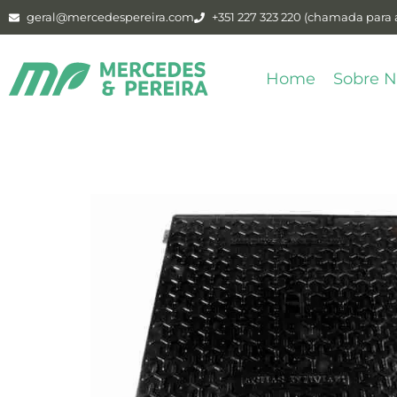
geral@mercedespereira.com
+351 227 323 220 (chamada para a
Home
Sobre N