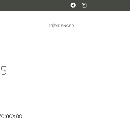
PT
ESP
ENG
FR
25
70;80X80