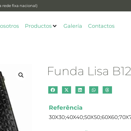
 rede fixa nacional)
osotros
Productos
Galería
Contactos
Funda Lisa B1
Referência
30X30;40X40;50X50;60X60;70X