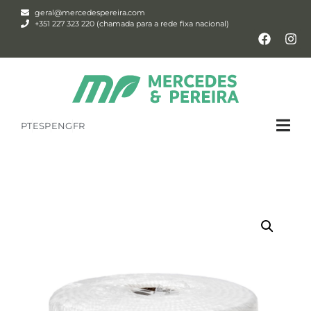
geral@mercedespereira.com
+351 227 323 220 (chamada para a rede fixa nacional)
PT
ESP
ENG
FR