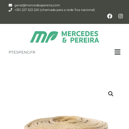
geral@mercedespereira.com
+351 227 323 220 (chamada para a rede fixa nacional)
PT
ESP
ENG
FR