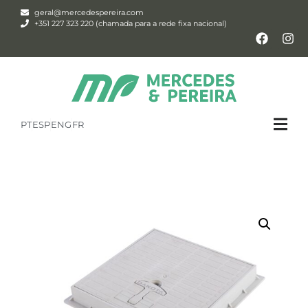
geral@mercedespereira.com
+351 227 323 220 (chamada para a rede fixa nacional)
PT
ESP
ENG
FR