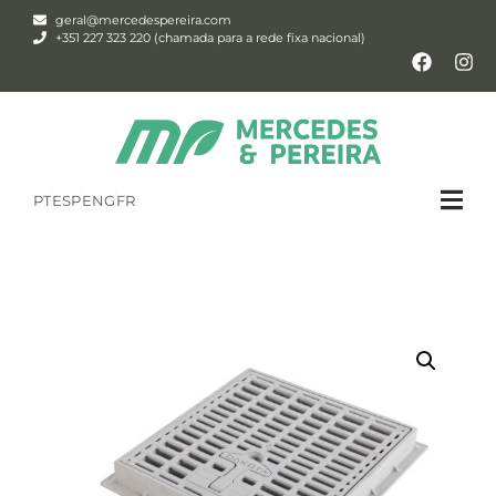
geral@mercedespereira.com
+351 227 323 220 (chamada para a rede fixa nacional)
PT
ESP
ENG
FR