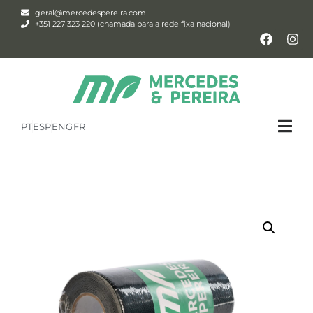
geral@mercedespereira.com
+351 227 323 220 (chamada para a rede fixa nacional)
PT
ESP
ENG
FR