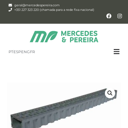
geral@mercedespereira.com
+351 227 323 220 (chamada para a rede fixa nacional)
PT
ESP
ENG
FR