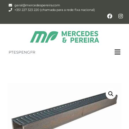
geral@mercedespereira.com
+351 227 323 220 (chamada para a rede fixa nacional)
PT
ESP
ENG
FR