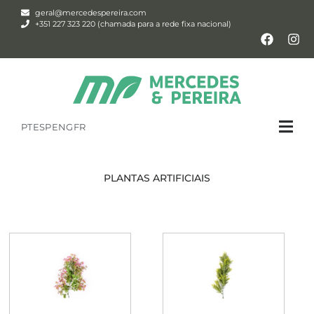
geral@mercedespereira.com
+351 227 323 220 (chamada para a rede fixa nacional)
PT
ESP
ENG
FR
PLANTAS ARTIFICIAIS