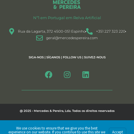
Nº1 em Portugal em Relva Artificial
Rua da Lagarta, 372 4500-051 Espinho
+351 227 323 220
geral@mercedespereira.com
SIGA-NOS | SÍGANOS | FOLLOW US | SUIVEZ-NOUS
@ 2025 • Mercedes & Pereira, Lda. Todos os direitos reservados
Política de Privacidade
We use cookies to ensure that we give you the best
experience on our website. If you continue to use this site we
Accept