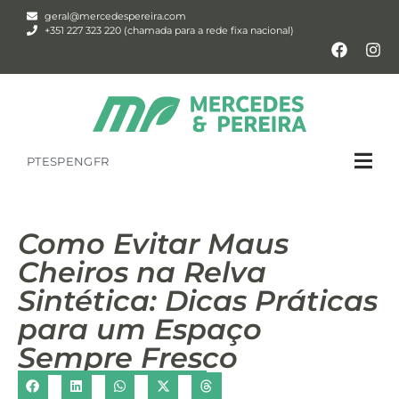
geral@mercedespereira.com
+351 227 323 220 (chamada para a rede fixa nacional)
PT
ESP
ENG
FR
Como Evitar Maus
Cheiros na Relva
Sintética: Dicas Práticas
para um Espaço
Sempre Fresco​