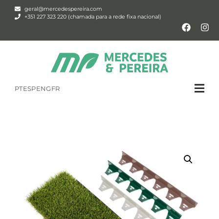
geral@mercedespereira.com
+351 227 323 220 (chamada para a rede fixa nacional)
PT
ESP
ENG
FR