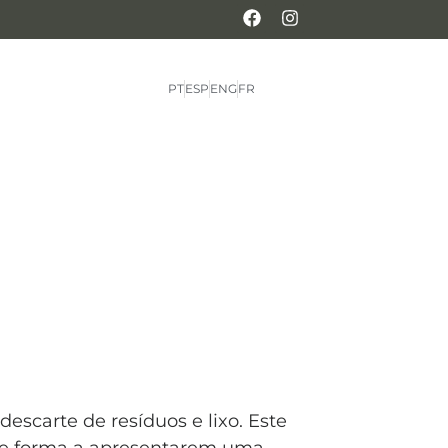
PT
ESP
ENG
FR
 descarte de resíduos e lixo. Este