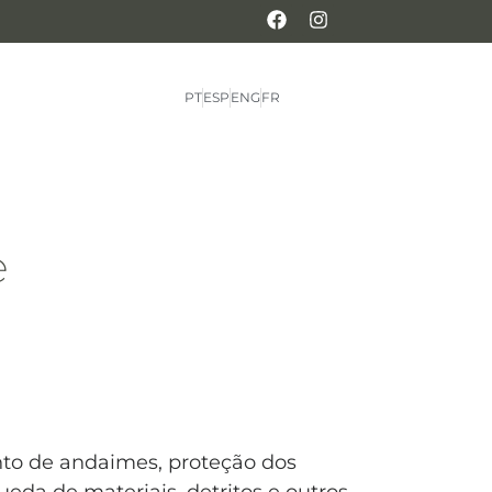
PT
ESP
ENG
FR
e
nto de andaimes, proteção dos