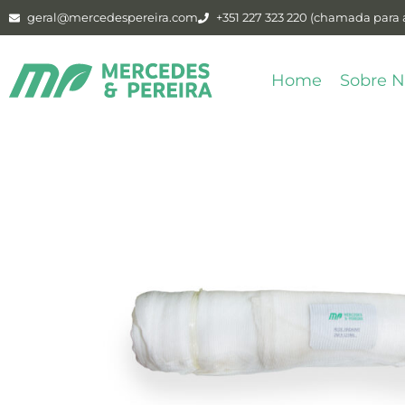
geral@mercedespereira.com
+351 227 323 220 (chamada para a
Home
Sobre N