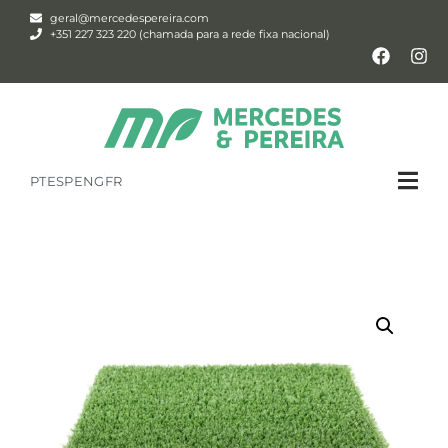
geral@mercedespereira.com
+351 227 323 220 (chamada para a rede fixa nacional)
PT
ESP
ENG
FR