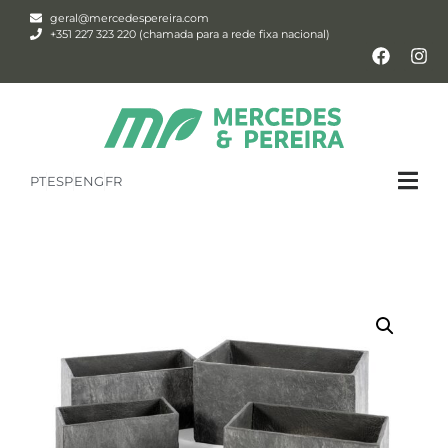
geral@mercedespereira.com
+351 227 323 220 (chamada para a rede fixa nacional)
PT
ESP
ENG
FR