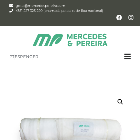
geral@mercedespereira.com
+351 227 323 220 (chamada para a rede fixa nacional)
PT
ESP
ENG
FR