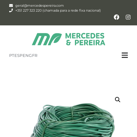
geral@mercedespereira.com
+351 227 323 220 (chamada para a rede fixa nacional)
PT
ESP
ENG
FR